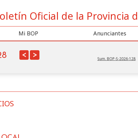
oletín Oficial de la Provincia
Mi BOP
Anunciantes
<
>
28
Sum. BOP-S-2026-128
CIOS
ncios
en este BOP por:
Anunciante
Cate
LOCAL