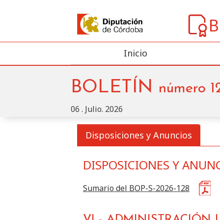
B
Inicio
BOLETÍN
número
1
06 . Julio. 2026
Disposiciones y Anuncios
DISPOSICIONES Y ANUN
Buscar
Disposiciones y Anu
Sección
Sumario del BOP-S-2026-128
VI
-
ADMINISTRACIÓN 