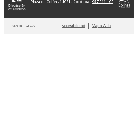
Plaza de Colón . 14071 . Córdoba .
957 211 100
Accesibilidad
Mapa Web
Versión:
1.2.0.70