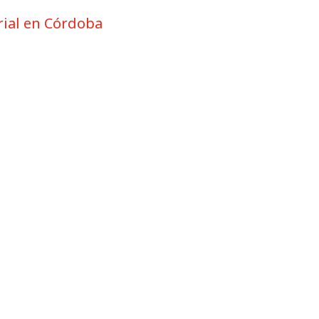
Limpiar
Aplicar
rial en Córdoba