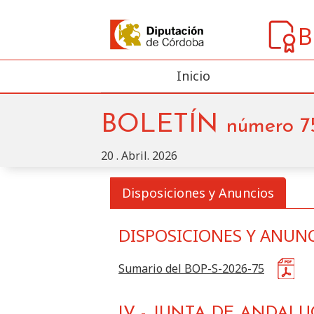
B
Inicio
BOLETÍN
número
7
20 . Abril. 2026
Disposiciones y Anuncios
DISPOSICIONES Y ANUN
Buscar
Disposiciones y Anu
Sección
Sumario del BOP-S-2026-75
IV
-
JUNTA DE ANDALU