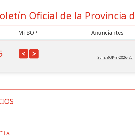
oletín Oficial de la Provincia
Mi BOP
Anunciantes
<
>
5
Sum. BOP-S-2026-75
CIOS
ncios
en este BOP por:
Anunciante
Cate
CIA